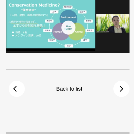
arrow_back_ios
arrow_forward_ios
Back to list