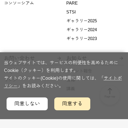
コンソーシアム
PARE
STSI
ギャラリー2025
ギャラリー2024
ギャラリー2023
お問い合わせ
お知らせ
当ウェブサイトでは、サービスの利便性を高めるために
Cookie（クッキー）を利用します。
FAQ
イベント報告
サイトのクッキー(Cookie)の使用に関しては、「
サイトポ
リンク
情報
リシー
」をお読みください。
講義
north
Page top
同意しない
同意する