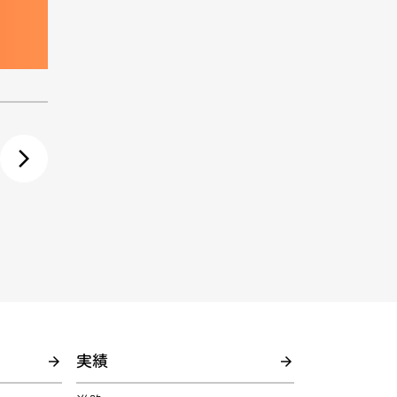
arrow_forward_ios
実績