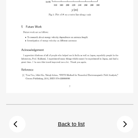
arrow_back_ios
arrow_forward_ios
Back to list