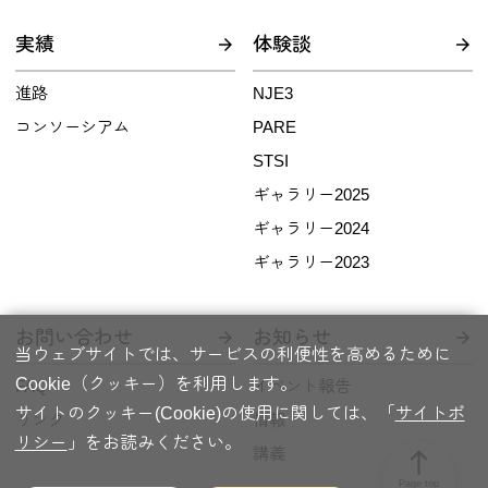
実績
体験談
進路
NJE3
コンソーシアム
PARE
STSI
ギャラリー2025
ギャラリー2024
ギャラリー2023
お問い合わせ
お知らせ
当ウェブサイトでは、サービスの利便性を高めるために
Cookie（クッキー）を利用します。
FAQ
イベント報告
サイトのクッキー(Cookie)の使用に関しては、「
サイトポ
リンク
情報
リシー
」をお読みください。
講義
north
Page top