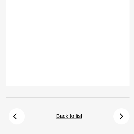
arrow_back_ios
arrow_forward_ios
Back to list