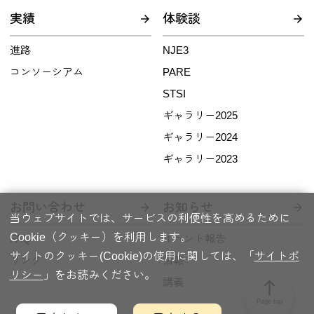
実績
体験談
進路
NJE3
コンソーシアム
PARE
STSI
ギャラリー2025
ギャラリー2024
ギャラリー2023
お問い合わせ
お知らせ
当ウェブサイトでは、サービスの利便性を高めるために
Cookie（クッキー）を利用します。
FAQ
イベント報告
サイトのクッキー(Cookie)の使用に関しては、「
サイトポ
リンク
情報
リシー
」をお読みください。
講義
north
Page top