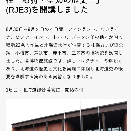
在ー石狩・空知の歴史ー」
(RJE3)を開講しました
8月30日～9月２日の４日間、フィンランド、ウクライ
ナ、ロシア、インド、トルコ、ブータンその他４か国の
総勢22名の学生と北海道大学が位置する札幌および道央
圏 小樽市、芦別市、赤平市、三笠市の博物館を訪問し
ました。各博物館施設では、詳しいレクチャーや解説が
あり、北海道の歴史と文化を実際に体験し北海道史の概
要を理解する実のある実習となりました。
1日目：北海道総合博物館、開拓の村