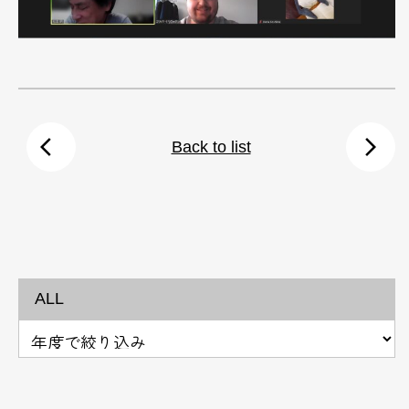
arrow_back_ios
arrow_forward_ios
Back to list
ALL