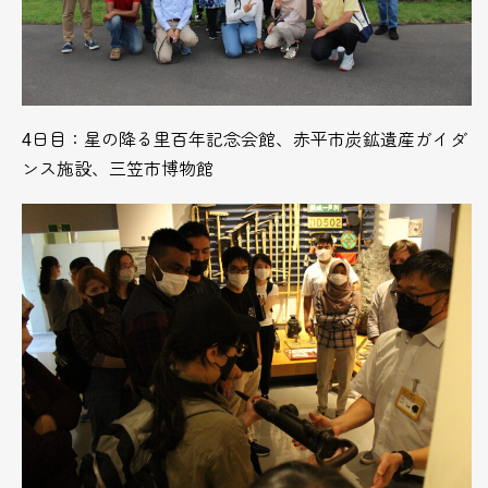
4日目：星の降る里百年記念会館、赤平市炭鉱遺産ガイダ
ンス施設、三笠市博物館