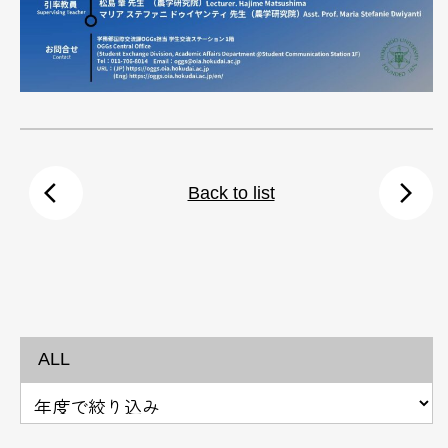
arrow_back_ios
arrow_forward_ios
Back to list
ALL