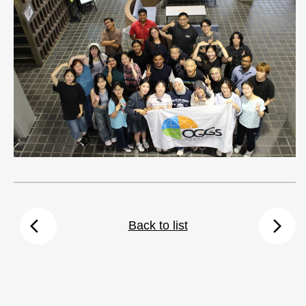
arrow_back_ios
arrow_forward_ios
Back to list