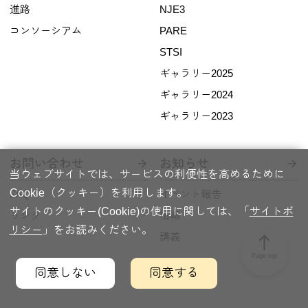
進路
NJE3
コンソーシアム
PARE
STSI
ギャラリー2025
ギャラリー2024
ギャラリー2023
お問い合わせ
お知らせ
当ウェブサイトでは、サービスの利便性を高めるために
Cookie（クッキー）を利用します。
FAQ
イベント報告
サイトのクッキー(Cookie)の使用に関しては、「
サイトポ
リンク
情報
リシー
」をお読みください。
講義
north
Page top
同意しない
同意する