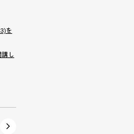
3)を
を開講し
arrow_forward_ios