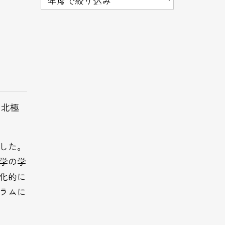
と北極
した。
学の学
化的に
ラムに