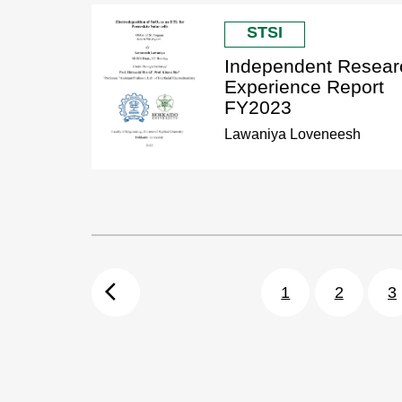
STSI
Independent Resear
Experience Report
FY2023
Lawaniya Loveneesh
arrow_back_ios
1
2
3