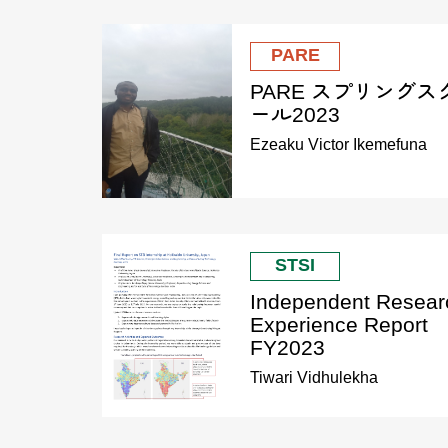
PARE
PARE スプリングス
ール2023
Ezeaku Victor Ikemefuna
STSI
Independent Resear
Experience Report
FY2023
Tiwari Vidhulekha