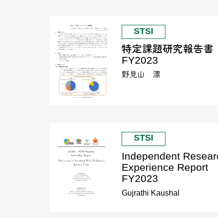
STSI
特定課題研究報告書
FY2023
野見山 漂
STSI
Independent Resear
Experience Report
FY2023
Gujrathi Kaushal