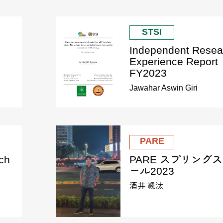
STSI
Independent Resea
Experience Report
FY2023
Jawahar Aswin Giri
PARE
ch
PARE スプリング
ール2023
酒井 颯汰