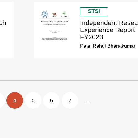
STSI
ch
Independent Resea
Experience Report
FY2023
Patel Rahul Bharatkumar
4
5
6
7
...